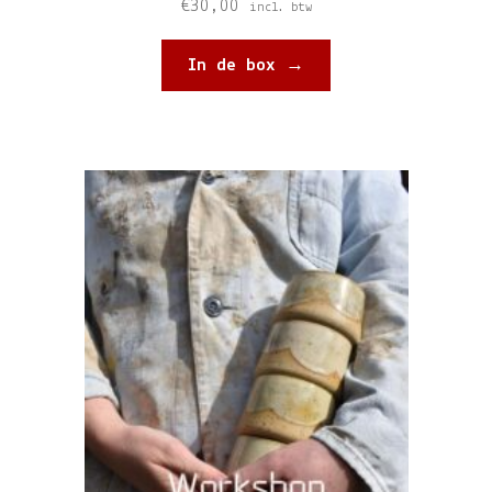
€
30,00
incl. btw
In de box →