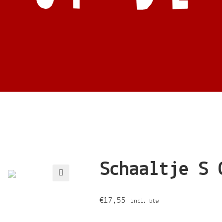
Schaaltje S 
🔍
€
17,55
incl. btw