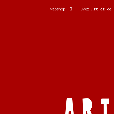
Ga
Ga
Webshop
Over Art of de 
door
naar
naar
de
navigatie
inhoud