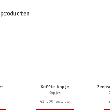
 producten
er
Koffie kopje
Zeeps
Kopjes
€
14,00
w
incl. btw