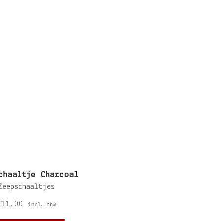
chaaltje Charcoal
Zeepschaaltjes
€
11,00
incl. btw