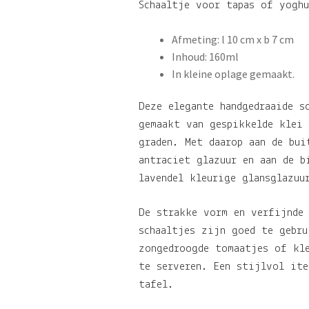
Schaaltje voor tapas of yoghu
Afmeting: l 10 cm x b 7 cm
Inhoud: 160ml
In kleine oplage gemaakt.
Deze elegante handgedraaide s
gemaakt van gespikkelde klei
graden. Met daarop aan de bui
antraciet glazuur en aan de b
lavendel kleurige glansglazuu
De strakke vorm en verfijnde
schaaltjes zijn goed te gebru
zongedroogde tomaatjes of kl
te serveren. Een stijlvol ite
tafel.