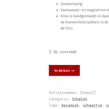
Voedselveilig
Vaatwasser- en magnetron b
Alles is handgemaakt en daar
de hoeveelheid spikkels in de
de foto.
Op voorraad
In de box →
Artikelnummer:
SchaalSZ
Categorie:
Schalen
Tags:
keramiek
,
schaaltje
,
s