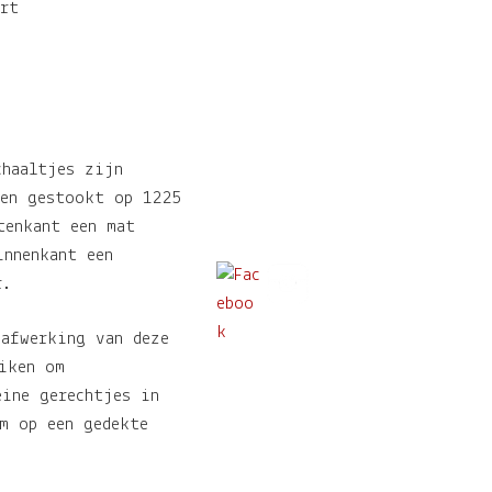
rt
chaaltjes zijn
 en gestookt op 1225
tenkant een mat
innenkant een
r.
 afwerking van deze
iken om
eine gerechtjes in
m op een gedekte