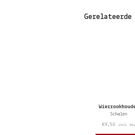
Gerelateerde
Wierrookhoud
Schalen
€
9,50
incl. bt