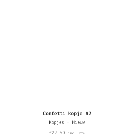
Confetti kopje #2
Kopjes - Nieuw
€
22,50
incl. btw