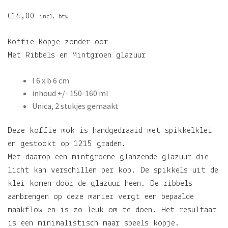
€
14,00
incl. btw
Koffie Kopje zonder oor
Met Ribbels en Mintgroen glazuur
l 6 x b 6 cm
inhoud +/- 150-160 ml
Unica, 2 stukjes gemaakt
Deze koffie mok is handgedraaid met spikkelklei
en gestookt op 1215 graden.
Met daarop een mintgroene glanzende glazuur die
licht kan verschillen per kop. De spikkels uit de
klei komen door de glazuur heen. De ribbels
aanbrengen op deze manier vergt een bepaalde
maakflow en is zo leuk om te doen. Het resultaat
is een minimalistisch maar speels kopje.