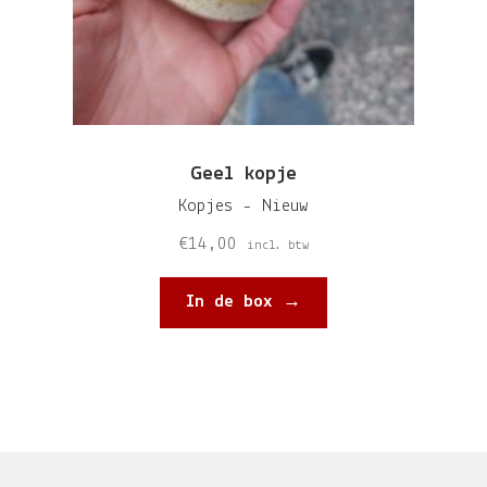
Geel kopje
Kopjes - Nieuw
€
14,00
incl. btw
In de box →