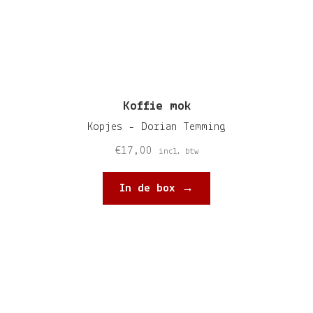
Koffie mok
Kopjes - Dorian Temming
€
17,00
incl. btw
In de box →