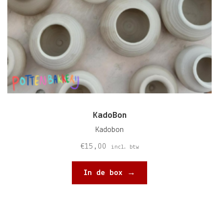
KadoBon
Kadobon
€
15,00
incl. btw
In de box →