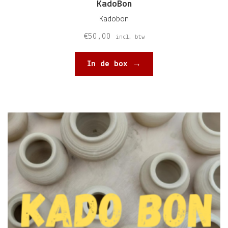
KadoBon
Kadobon
€
50,00
incl. btw
In de box →