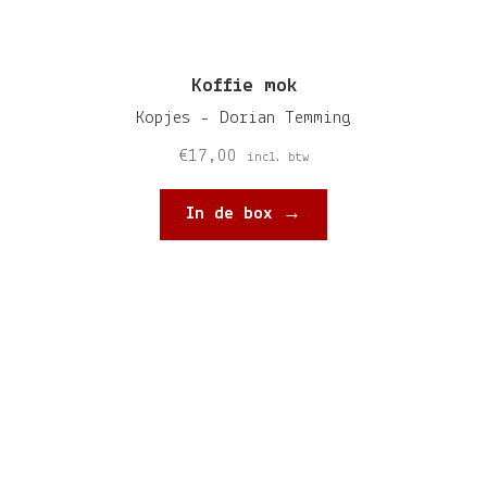
Koffie mok
Kopjes - Dorian Temming
€
17,00
incl. btw
In de box →