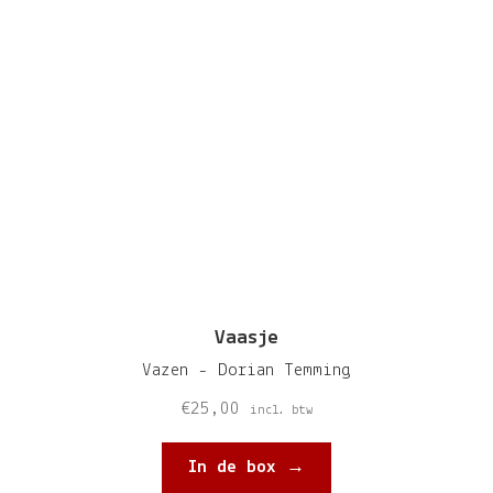
Vaasje
Vazen - Dorian Temming
€
25,00
incl. btw
In de box →