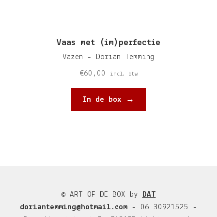
Vaas met (im)perfectie
Vazen - Dorian Temming
€
60,00
incl. btw
In de box →
© ART OF DE BOX by
DAT
doriantemming@hotmail.com
- 06 30921525 -