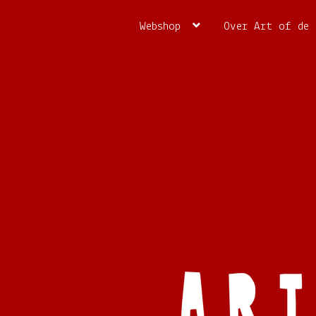
Ga
Ga
door
naar
Webshop
Over Art of de 
naar
de
navigatie
inhoud