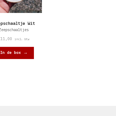
epschaaltje Wit
Zeepschaaltjes
€
11,00
incl. btw
In de box →