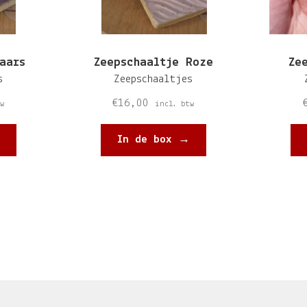
aars
Zeepschaaltje Roze
Ze
s
Zeepschaaltjes
€
16,00
w
incl. btw
In de box →