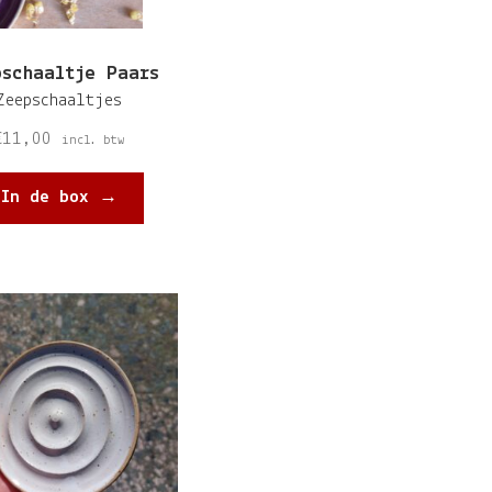
pschaaltje Paars
Zeepschaaltjes
€
11,00
incl. btw
In de box →