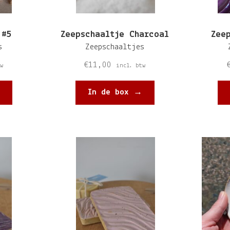
 #5
Zeepschaaltje Charcoal
Zee
s
Zeepschaaltjes
€
11,00
w
incl. btw
In de box →