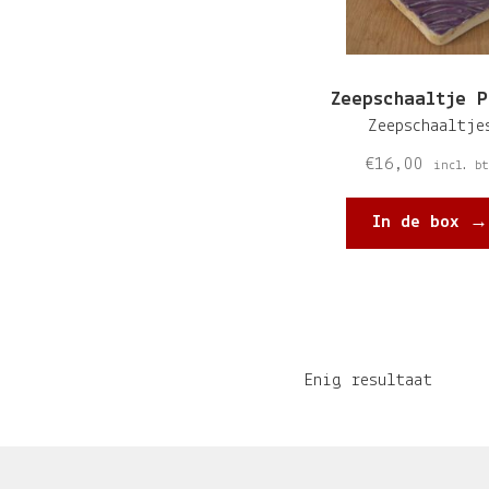
Zeepschaaltje P
Zeepschaaltje
€
16,00
incl. bt
In de box →
Enig resultaat