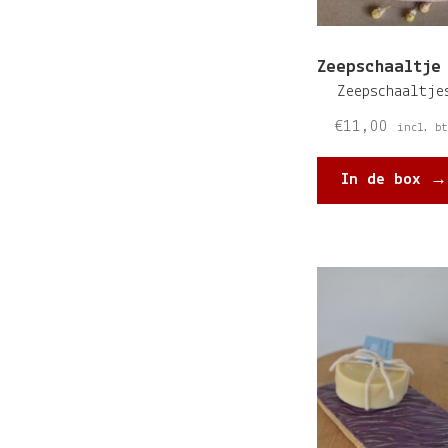
Zeepschaaltje
Zeepschaaltje
€
11,00
incl. bt
In de box →