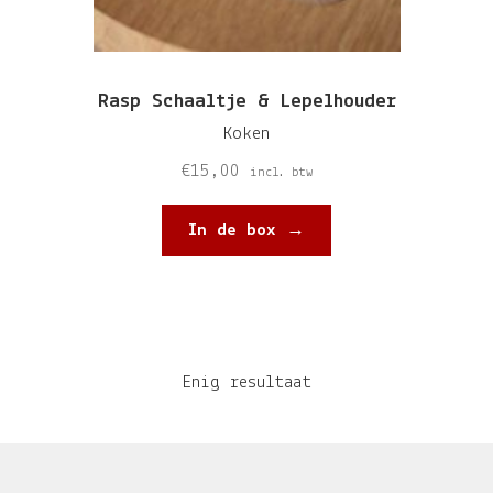
Rasp Schaaltje & Lepelhouder
Koken
€
15,00
incl. btw
In de box →
Enig resultaat