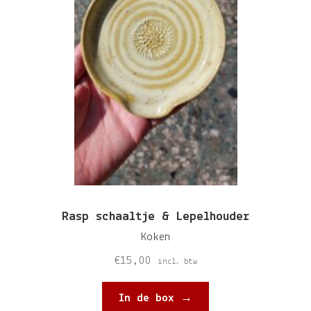
Rasp schaaltje & Lepelhouder
Koken
€
15,00
incl. btw
In de box →