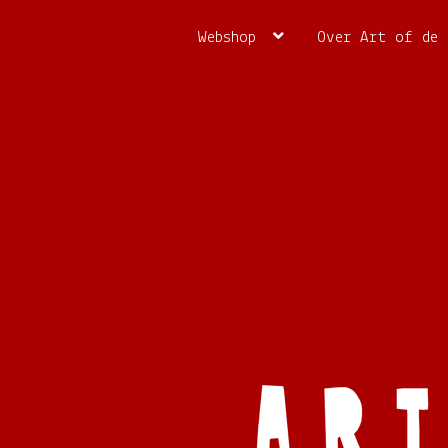
Ga
Ga
door
naar
Webshop
Over Art of de 
naar
de
navigatie
inhoud