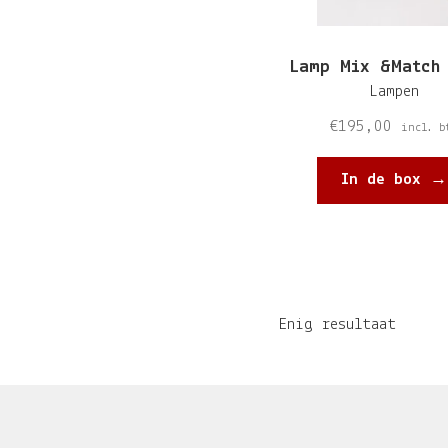
Lamp Mix &Match
Lampen
€
195,00
incl. b
In de box →
Enig resultaat