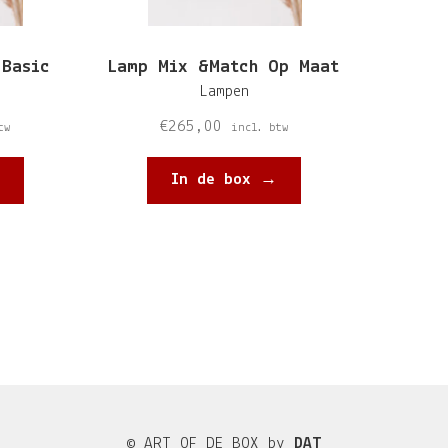
 Basic
Lamp Mix &Match Op Maat
Lampen
€
265,00
tw
incl. btw
In de box →
© ART OF DE BOX by
DAT